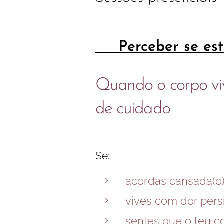
👉
Perceber se e
Quando o corpo viv
de cuidado
Se:
acordas cansada(o
vives com dor pers
sentes que o teu c