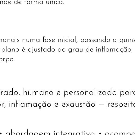
nde de forma única.
anais numa fase inicial, passando a quin
 plano é ajustado ao grau de inflamação,
orpo.
rado, humano e personalizado para
or, inflamação e exaustão — respeit
s • abordagem integrativa • acomp