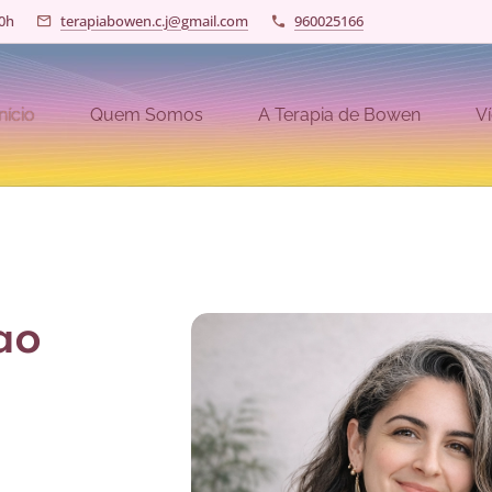
20h
terapiabowen.c.j@gmail.com
960025166
Início
Quem Somos
A Terapia de Bowen
V
ao