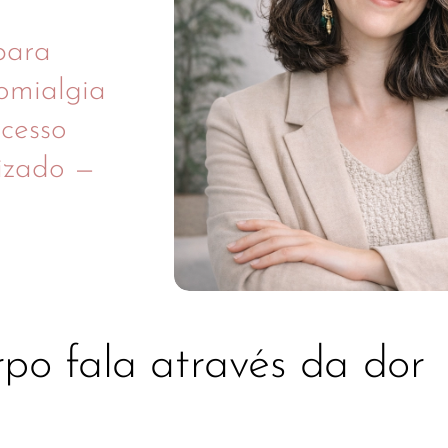
para
romialgia
cesso
izado —
po fala através da dor