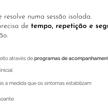
e resolve numa sessão isolada.
precisa de
tempo, repetição e se
ão.
feito através de
programas de acompanhamen
nicial
is à medida que os sintomas estabilizam
soante: