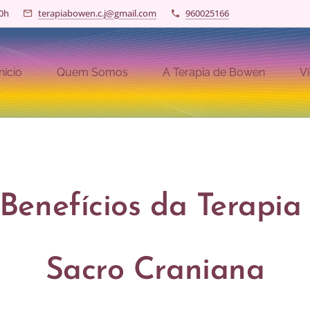
20h
terapiabowen.c.j@gmail.com
960025166
Início
Quem Somos
A Terapia de Bowen
V
Benefícios da Terapi
Sacro Craniana