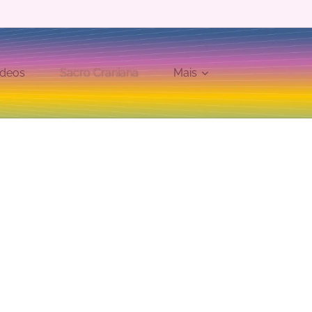
ídeos
Sacro Craniana
Mais
a