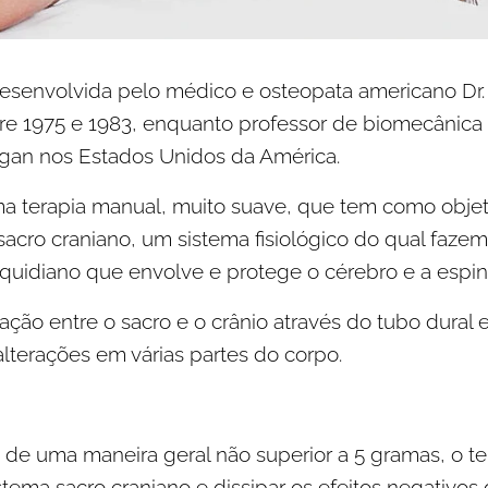
 desenvolvida pelo médico e osteopata americano Dr
ntre 1975 e 1983, enquanto professor de biomecânica 
igan nos Estados Unidos da América.
a terapia manual, muito suave, que tem como objeti
 sacro craniano, um sistema fisiológico do qual faz
raquidiano que envolve e protege o cérebro e a espi
ão entre o sacro e o crânio através do tubo dural 
terações em várias partes do corpo.
de uma maneira geral não superior a 5 gramas, o t
sistema sacro craniano e dissipar os efeitos negativos