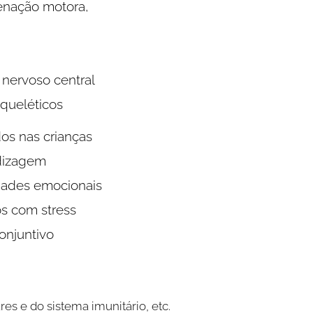
enação motora,
 nervoso central
queléticos
os nas crianças
dizagem
ldades emocionais
s com stress
onjuntivo
es e do sistema imunitário, etc.