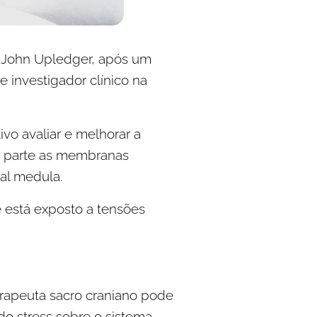
. John Upledger, após um
e investigador clínico na
vo avaliar e melhorar a
em parte as membranas
nal medula.
e está exposto a tensões
erapeuta sacro craniano pode
 do stress sobre o sistema